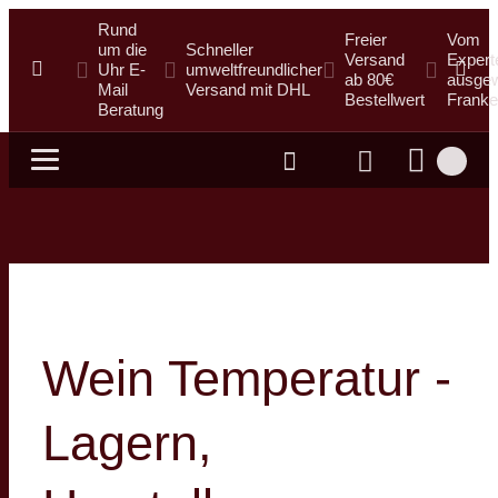
Rund
Freier
Vom
um die
Schneller
Versand
Expert
Uhr E-
umweltfreundlicher
ab 80€
ausgew
Mail
Versand mit DHL
Bestellwert
Franke
Beratung
Suche
Wein Temperatur -
Lagern,