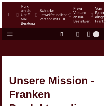
Rund
Freier
Vom
um die
Schneller
Versand
Expert
Uhr E-
umweltfreundlicher
ab 80€
ausgew
Mail
Versand mit DHL
Bestellwert
Franke
Beratung
Suche
Unsere Mission -
Franken