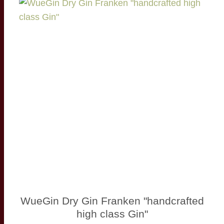
WueGin Dry Gin Franken "handcrafted
high class Gin"