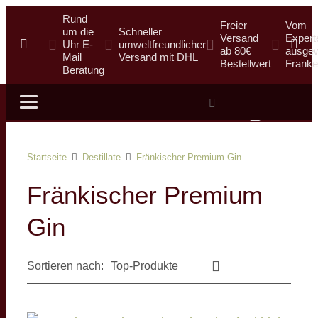
Rund
Freier
Vom
um die
Schneller
Versand
Expert
Uhr E-
umweltfreundlicher
ab 80€
ausgew
Mail
Versand mit DHL
Bestellwert
Franke
Beratung
Suche
Startseite
Destillate
Fränkischer Premium Gin
Fränkischer Premium
Gin
Sortieren nach: