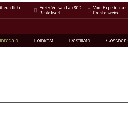
freundlicher
Freier Versand ab 80€
Vom Experten aus
L
Bestellwert
Frankenweine
inregale
Feinkost
Destillate
Geschen