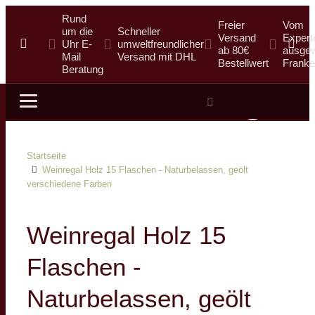
Rund
Freier
Vom
um die
Schneller
Versand
Expert
Uhr E-
umweltfreundlicher
ab 80€
ausgew
Mail
Versand mit DHL
Bestellwert
Franke
Beratung
Suche
Startseite
Weinregal Holz 15 Flaschen - Naturbelassen, geölt
verschiedene Farben
Weinregal Holz 15
Flaschen -
Naturbelassen, geölt