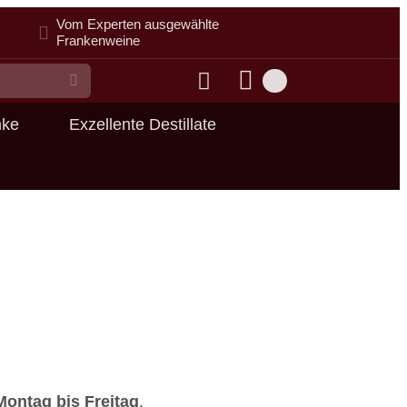
Vom Experten ausgewählte
Frankenweine
Suche
nke
Exzellente Destillate
ontag bis Freitag
.