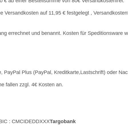
90 € ab einer Bestellsumme von 80€ Versandkostenfrei.
Versandkosten auf 11,95 € festgelegt , Versandkostenfr
ang errechnet und benannt. Kosten für Speditionsware 
 PayPal Plus (PayPal, Kreditkarte,Lastschrift) oder N
 fallen zzgl. 4€ Kosten an.
90BIC : CMCIDEDDXXX
Targobank