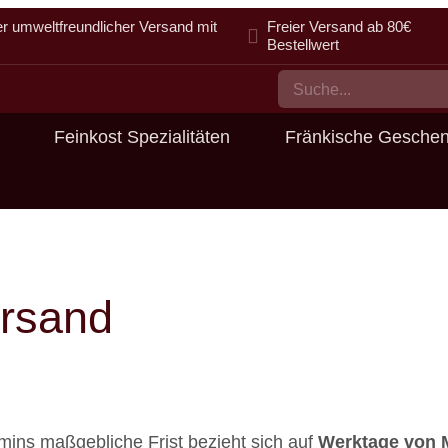
er umweltfreundlicher Versand mit
Freier Versand ab 80€
Bestellwert
Feinkost Spezialitäten
Fränkische Gesche
ersand
mins maßgebliche Frist bezieht sich auf
Werktage von M