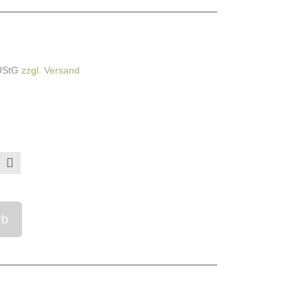
UStG
zzgl. Versand
)
rb