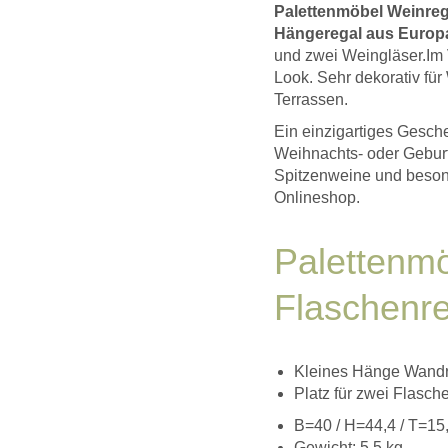
Palettenmöbel Weinreg
Hängeregal aus Europa
und zwei Weingläser.Im
Look. Sehr dekorativ fü
Terrassen.
Ein einzigartiges Gesch
Weihnachts- oder Gebur
Spitzenweine und beson
Onlineshop.
Palettenm
Flaschenre
Kleines Hänge Wand
Platz für zwei Flasch
B=40 / H=44,4 / T=15
Gewicht: 5,5 kg