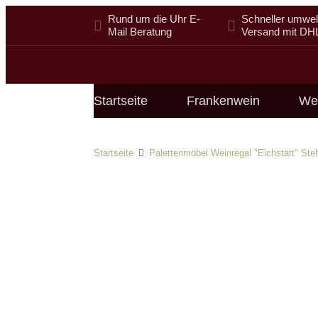
Rund um die Uhr E-
Schneller umwelt
Mail Beratung
Versand mit DH
Startseite
Frankenwein
We
Startseite
Palettenmöbel Weinregal "Eichstätt" St