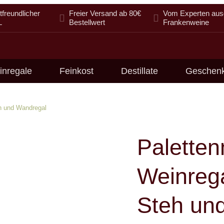
freundlicher
Freier Versand ab 80€
Vom Experten aus
L
Bestellwert
Frankenweine
inregale
Feinkost
Destillate
Geschen
eh und Wandregal
Palette
Weinrega
Steh un