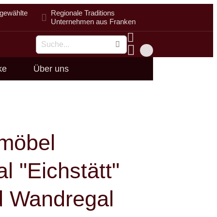
gewählte
Regionale Traditions
Unternehmen aus Franken
Suche
ke
Über uns
nmöbel
l "Eichstätt"
d Wandregal