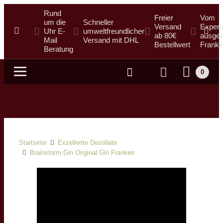
Rund
Freier
Vom
um die
Schneller
Versand
Expert
Uhr E-
umweltfreundlicher
ab 80€
ausgew
Mail
Versand mit DHL
Bestellwert
Franke
Beratung
0
Suche
Startseite
Exzellente Destillate
Brainstorm Gin Original Gin Franken