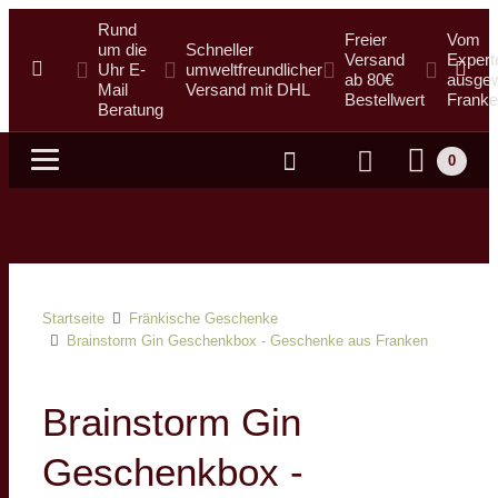
Rund
Freier
Vom
um die
Schneller
Versand
Expert
Uhr E-
umweltfreundlicher
ab 80€
ausgew
Mail
Versand mit DHL
Bestellwert
Franke
Beratung
0
Suche
Startseite
Fränkische Geschenke
Brainstorm Gin Geschenkbox - Geschenke aus Franken
Brainstorm Gin
Geschenkbox -