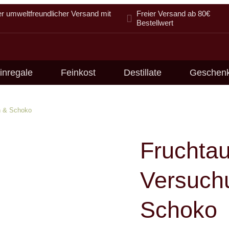
er umweltfreundlicher Versand mit
Freier Versand ab 80€
Bestellwert
inregale
Feinkost
Destillate
Geschen
ch & Schoko
Fruchtau
Versuchu
Schoko