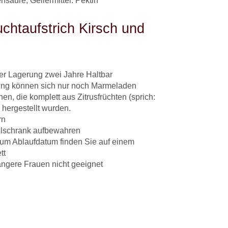
nsäure, Geliermittel: Pektin
uchtaufstrich Kirsch und
er Lagerung zwei Jahre Haltbar
ung können sich nur noch Marmeladen
en, die komplett aus Zitrusfrüchten (sprich:
 hergestellt wurden.
rn
lschrank aufbewahren
zum Ablaufdatum finden Sie auf einem
tt
ngere Frauen nicht geeignet