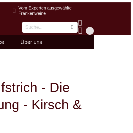
Vom Experten ausgewählte
Frankenweine
Suche
ke
Über uns
fstrich - Die
ng - Kirsch &