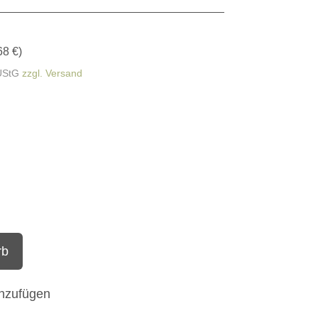
68 €
)
UStG
zzgl. Versand
rb
inzufügen