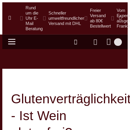
Rund
Freier
Vom
um die
Schneller
Versand
Expert
Uhr E-
umweltfreundlicher
ab 80€
ausgew
Mail
Versand mit DHL
Bestellwert
Franke
Beratung
Suche
Glutenverträglichkei
- Ist Wein