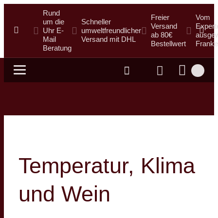
Rund
Freier
Vom
um die
Schneller
Versand
Expert
Uhr E-
umweltfreundlicher
ab 80€
ausgew
Mail
Versand mit DHL
Bestellwert
Franke
Beratung
Suche
Temperatur, Klima
und Wein