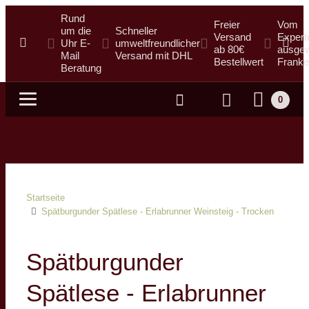
Rund
Freier
Vom
um die
Schneller
Versand
Expert
Uhr E-
umweltfreundlicher
ab 80€
ausgew
Mail
Versand mit DHL
Bestellwert
Franke
Beratung
0
Suche
Startseite
Spätburgunder Spätlese - Erlabrunner Weinsteig - Trocken
Spätburgunder
Spätlese - Erlabrunner