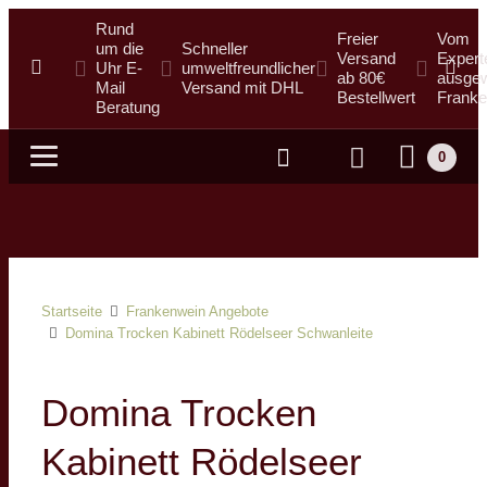
Rund
Freier
Vom
um die
Schneller
Versand
Expert
Uhr E-
umweltfreundlicher
ab 80€
ausgew
Mail
Versand mit DHL
Bestellwert
Franke
Beratung
0
Suche
Startseite
Frankenwein Angebote
Domina Trocken Kabinett Rödelseer Schwanleite
Domina Trocken
Kabinett Rödelseer