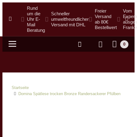
Rund
Freier
Vom
um die
Schneller
Versand
Expert
Uhr E-
umweltfreundlicher
ab 80€
ausgew
Mail
Versand mit DHL
Bestellwert
Franke
Beratung
0
Suche
Startseite
Domina Spätlese trocken Bronze Randersackerer Pfülben