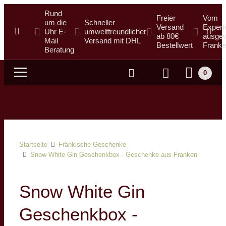
Rund
Freier
Vom
um die
Schneller
Versand
Expert
Uhr E-
umweltfreundlicher
ab 80€
ausgew
Mail
Versand mit DHL
Bestellwert
Franke
Beratung
0
Suche
Startseite
Fränkische Geschenke
Snow White Gin Geschenkbox - Geschenke aus Franken
Snow White Gin
Geschenkbox -