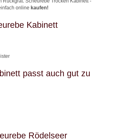
 Rückgrat. Scheurebe Trocken Kabinett -
infach online
kaufen!
urebe Kabinett
ster
inett passt auch gut zu
eurebe Rödelseer