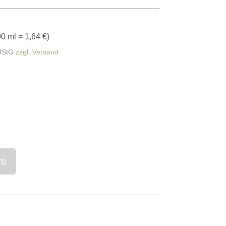
0 ml = 1,64 €
)
UStG
zzgl. Versand
rb