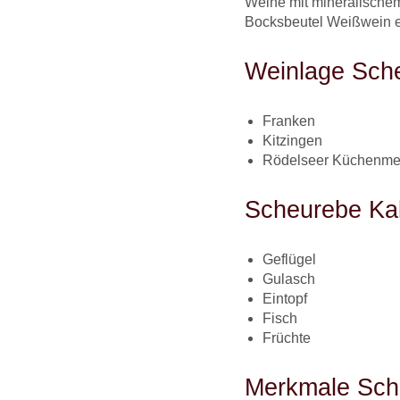
Weine mit mineralischem
Bocksbeutel Weißwein e
Weinlage Sche
Franken
Kitzingen
Rödelseer Küchenmei
Scheurebe Kab
Geflügel
Gulasch
Eintopf
Fisch
Früchte
Merkmale Sch