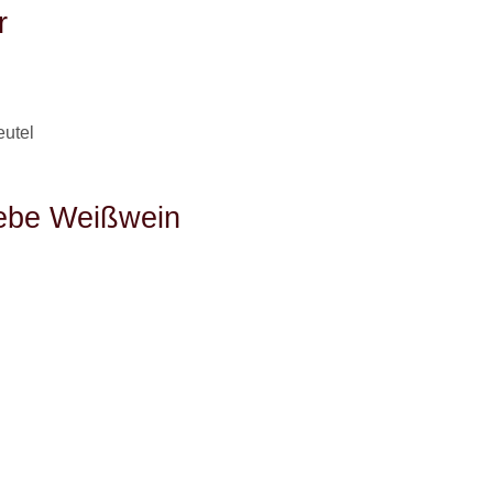
r
utel
ebe Weißwein