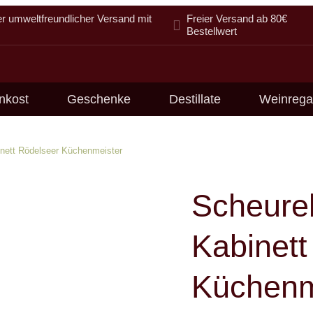
er umweltfreundlicher Versand mit
Freier Versand ab 80€
Bestellwert
nkost
Geschenke
Destillate
Weinrega
nett Rödelseer Küchenmeister
Scheure
Kabinett
Küchenm