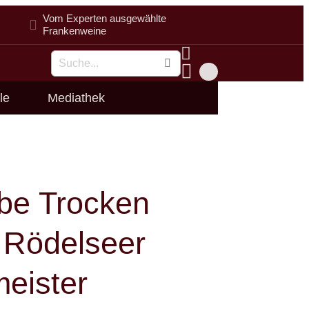
Vom Experten ausgewählte
Frankenweine
Suche
le
Mediathek
be Trocken
 Rödelseer
eister