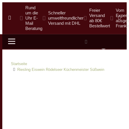
Rund
Freier
Vom
um die
Schneller
Versand
Expert
Uhr E-
umweltfreundlicher
ab 80€
ausgew
Mail
Versand mit DHL
Bestellwert
Franke
Beratung
Suche
Startseite
Riesling Eiswein Rödelseer Küchenmeister Süßwein