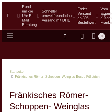
Rund
Freier
Vom
um die
Schneller
Versand
Expert
Uhr E-
umweltfreundlicher
ab 80€
ausgew
Mail
Versand mit DHL
Bestellwert
Franke
Beratung
0
Suche
Startseite
Fränkisches Römer- Schoppen- Weinglas Bosco Füllstrich
Fränkisches Römer-
Schoppen- Weinglas