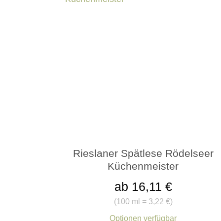
Rieslaner Spätlese Rödelseer
Küchenmeister
ab 16,11 €
(
100 ml = 3,22 €
)
Optionen verfügbar