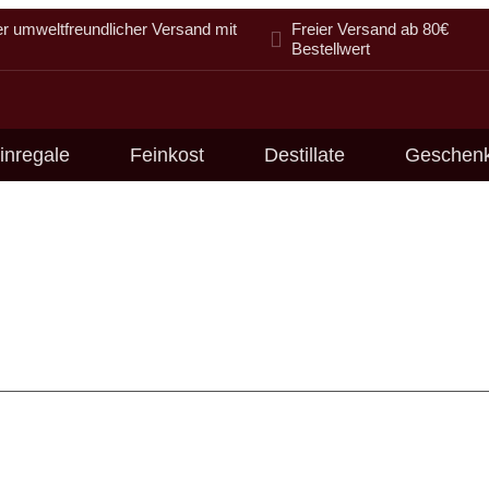
er umweltfreundlicher Versand mit
Freier Versand ab 80€
Bestellwert
inregale
Feinkost
Destillate
Geschen