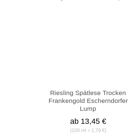
Riesling Spätlese Trocken
Frankengold Escherndorfer
Lump
ab 13,45 €
(
100 ml = 1,79 €
)