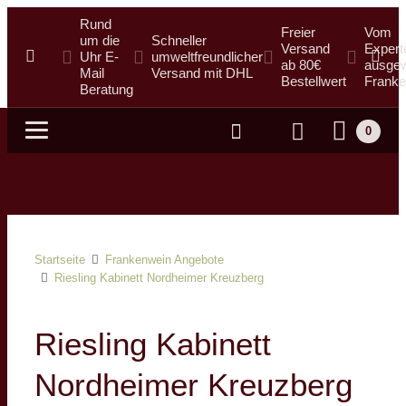
Rund
Freier
Vom
um die
Schneller
Versand
Expert
Uhr E-
umweltfreundlicher
ab 80€
ausgew
Mail
Versand mit DHL
Bestellwert
Franke
Beratung
0
Suche
Startseite
Frankenwein Angebote
Riesling Kabinett Nordheimer Kreuzberg
Riesling Kabinett
Nordheimer Kreuzberg