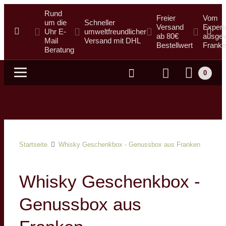
Rund
Freier
Vom
um die
Schneller
Versand
Expert
Uhr E-
umweltfreundlicher
ab 80€
ausgew
Mail
Versand mit DHL
Bestellwert
Franke
Beratung
0
Suche
Startseite
Whisky Geschenkbox - Genussbox aus Franken
Whisky Geschenkbox -
Genussbox aus