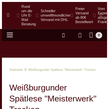
Rund
Freier
Vom
um die
Schneller
Versand
Expert
Uhr E-
umweltfreundlicher
ab 80€
ausgew
Mail
Versand mit DHL
Bestellwert
Franke
Beratung
0
Suche
Startseite
Weißburgunder Spätlese "Meisterwerk" Trocken
Weißburgunder
Spätlese "Meisterwerk"