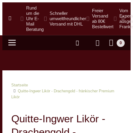
Rund
Freier
Vom
um die
Schneller
Versand
Expert
Uhr E-
umweltfreundlicher
ab 80€
ausgew
Mail
Versand mit DHL
Bestellwert
Franke
Beratung
0
Suche
Startseite
Quitte-Ingwer Likör - Drachengold - fränkischer Premium
Likör
Quitte-Ingwer Likör -
Drachengold -