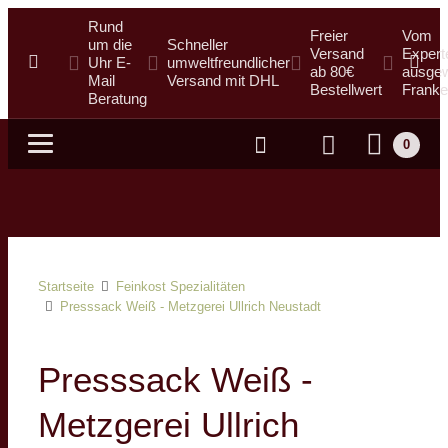
Rund
Freier
Vom
um die
Schneller
Versand
Expert
Uhr E-
umweltfreundlicher
ab 80€
ausgew
Mail
Versand mit DHL
Bestellwert
Franke
Beratung
0
Suche
Startseite
Feinkost Spezialitäten
Presssack Weiß - Metzgerei Ullrich Neustadt
Presssack Weiß -
Metzgerei Ullrich