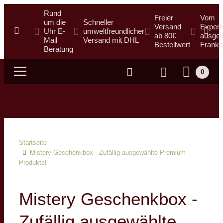
Rund
Freier
Vom
um die
Schneller
Versand
Expert
Uhr E-
umweltfreundlicher
ab 80€
ausgew
Mail
Versand mit DHL
Bestellwert
Franke
Beratung
0
Suche
Startseite
Mistery Geschenkbox - Zufällig ausgewählte Premium
Produkte!
Mistery Geschenkbox -
Zufällig ausgewählte