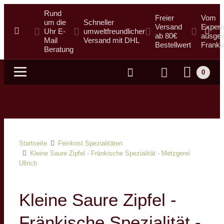
Rund
Freier
Vom
um die
Schneller
Versand
Expert
Uhr E-
umweltfreundlicher
ab 80€
ausgew
Mail
Versand mit DHL
Bestellwert
Franke
Beratung
0
Suche
Startseite
Feinkost Spezialitäten
Kleine Saure Zipfel - Fränkische Spezialität - Metzgerei
Ullrich
Kleine Saure Zipfel -
Fränkische Spezialität -