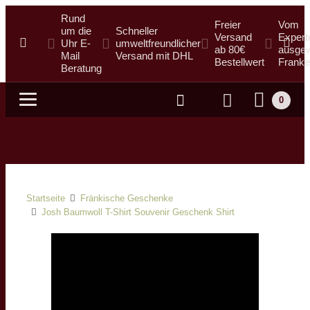
Rund
Freier
Vom
um die
Schneller
Versand
Expert
Uhr E-
umweltfreundlicher
ab 80€
ausgew
Mail
Versand mit DHL
Bestellwert
Franke
Beratung
0
Suche
Startseite
Fränkische Geschenke
Josh Baumwoll T-Shirt Souvenir Geschenk Shirt