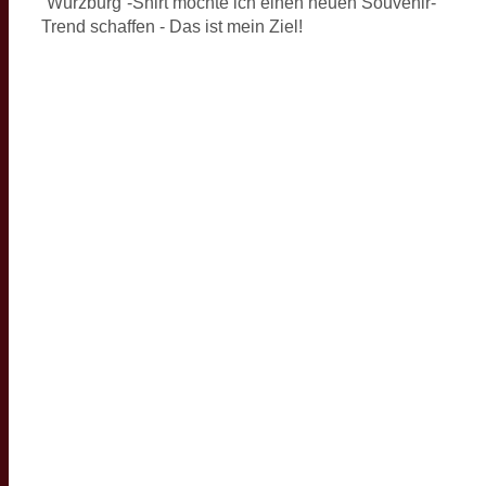
“Würzburg”-Shirt möchte ich einen neuen Souvenir-
Trend schaffen - Das ist mein Ziel!