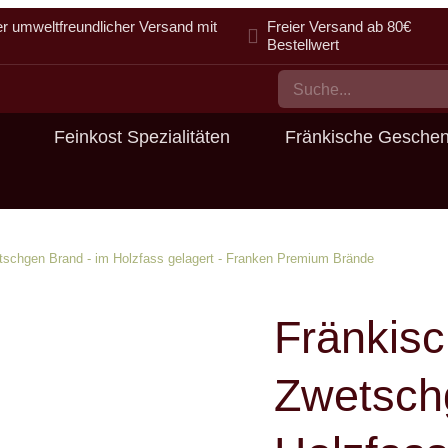
er umweltfreundlicher Versand mit
Freier Versand ab 80€
Bestellwert
Feinkost Spezialitäten
Fränkische Gesche
tschgen Brand - im Holzfass gelagert - Franken Premium Brände
Fränkisc
Zwetsch