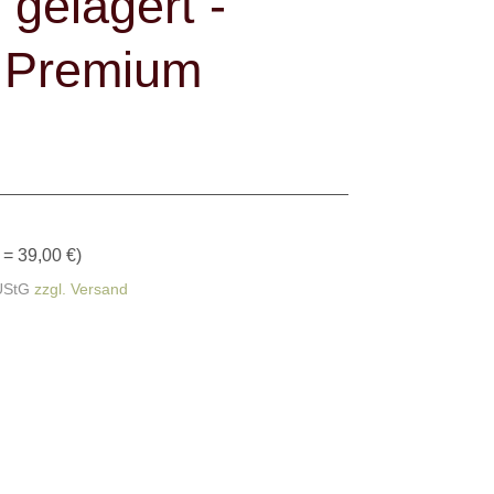
 gelagert -
 Premium
 = 39,00 €
)
UStG
zzgl. Versand