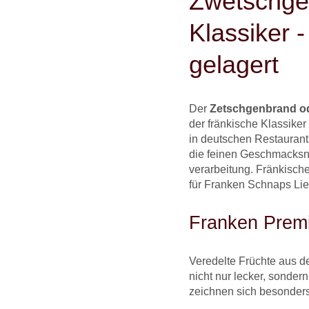
Zwetschge
Klassiker 
gelagert
Der
Zetschgenbrand o
der fränkische Klassike
in deutschen Restaurants
die feinen Geschmacksn
verarbeitung. Fränkisch
für Franken Schnaps Li
Franken Premi
Veredelte Früchte aus d
nicht nur lecker, sonder
zeichnen sich besonders