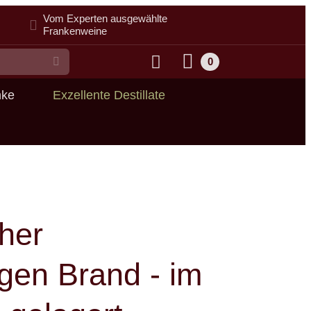
Vom Experten ausgewählte
Frankenweine
0
Suche
nke
Exzellente Destillate
her
gen Brand - im