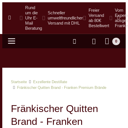
Rund
Freier
Vom
um die
Schneller
Versand
Expert
Uhr E-
umweltfreundlicher
ab 80€
ausgew
Mail
Versand mit DHL
Bestellwert
Franke
Beratung
0
Suche
Startseite
Exzellente Destillate
Fränkischer Quitten Brand - Franken Premium Brände
Fränkischer Quitten
Brand - Franken