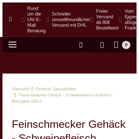
Rund
Freier
Vom
um die
Schneller
Versand
Expert
Uhr E-
umweltfreundlicher
ab 80€
ausgew
Mail
Versand mit DHL
Bestellwert
Franke
Beratung
0
Suche
Startseite
Feinkost Spezialitäten
Feinschmecker Gehäck - Schweinefleisch Aufstrich -
Metzgerei Ullrich
Feinschmecker Gehäck
- Schweinefleisch