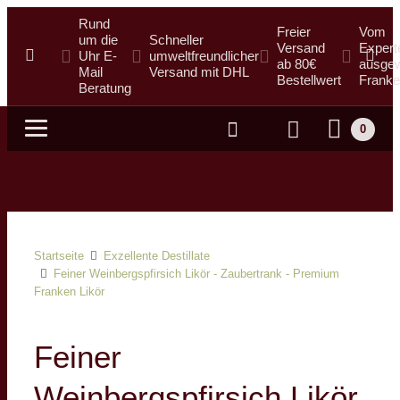
Rund
Freier
Vom
um die
Schneller
Versand
Expert
Uhr E-
umweltfreundlicher
ab 80€
ausgew
Mail
Versand mit DHL
Bestellwert
Franke
Beratung
0
Suche
Startseite
Exzellente Destillate
Feiner Weinbergspfirsich Likör - Zaubertrank - Premium
Franken Likör
Feiner
Weinbergspfirsich Likör