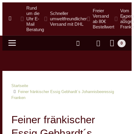
Rund
Freier
Vom
um die
Schneller
Versand
Expert
Uhr E-
umweltfreundlicher
ab 80€
ausgew
Mail
Versand mit DHL
Bestellwert
Franke
Beratung
0
Suche
Startseite
Feiner fränkischer Essig Gebhardt´s Johannisbeeressig
Franken
Feiner fränkischer
Essig Gebhardt´s