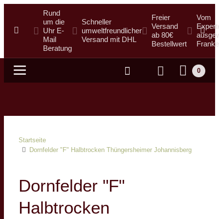
Rund
Freier
Vom
um die
Schneller
Versand
Expert
Uhr E-
umweltfreundlicher
ab 80€
ausgew
Mail
Versand mit DHL
Bestellwert
Franke
Beratung
0
Suche
Startseite
Dornfelder "F" Halbtrocken Thüngersheimer Johannisberg
Dornfelder "F"
Halbtrocken