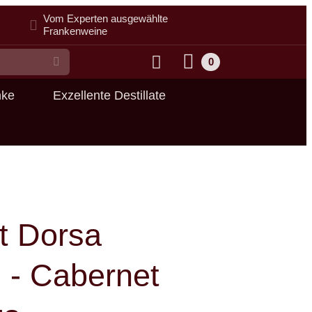
Vom Experten ausgewählte
Frankenweine
0
Suche
nke
Exzellente Destillate
t Dorsa
 - Cabernet