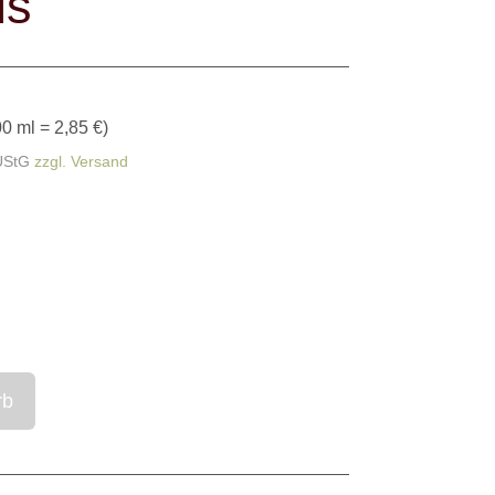
us
0 ml = 2,85 €
)
UStG
zzgl. Versand
rb