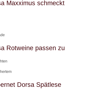
sa Maxximus schmeckt
ade
sa Rotweine passen zu
chten
chertem
ernet Dorsa Spätlese