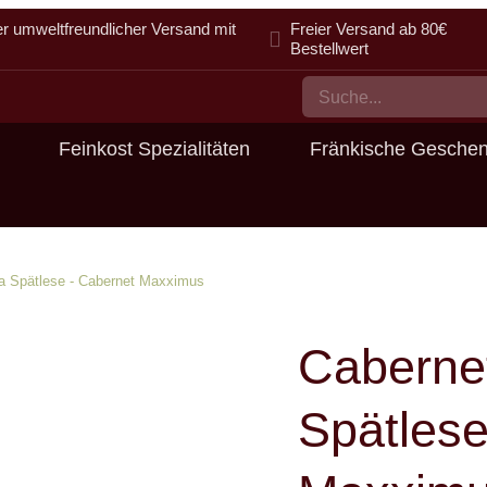
er umweltfreundlicher Versand mit
Freier Versand ab 80€
Bestellwert
Feinkost Spezialitäten
Fränkische Gesche
a Spätlese - Cabernet Maxximus
Caberne
Spätlese