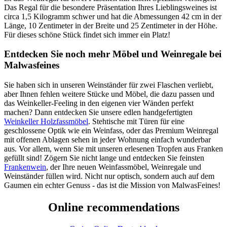
Das Regal für die besondere Präsentation Ihres Lieblingsweines ist
circa 1,5 Kilogramm schwer und hat die Abmessungen 42 cm in der
Länge, 10 Zentimeter in der Breite und 25 Zentimeter in der Höhe.
Für dieses schöne Stück findet sich immer ein Platz!
Entdecken Sie noch mehr Möbel und Weinregale bei
Malwasfeines
Sie haben sich in unseren Weinständer für zwei Flaschen verliebt,
aber Ihnen fehlen weitere Stücke und Möbel, die dazu passen und
das Weinkeller-Feeling in den eigenen vier Wänden perfekt
machen? Dann entdecken Sie unsere edlen handgefertigten
Weinkeller Holzfassmöbel
. Stehtische mit Türen für eine
geschlossene Optik wie ein Weinfass, oder das Premium Weinregal
mit offenen Ablagen sehen in jeder Wohnung einfach wunderbar
aus. Vor allem, wenn Sie mit unseren erlesenen Tropfen aus Franken
gefüllt sind! Zögern Sie nicht lange und entdecken Sie feinsten
Frankenwein
, der Ihre neuen Weinfassmöbel, Weinregale und
Weinständer füllen wird. Nicht nur optisch, sondern auch auf dem
Gaumen ein echter Genuss - das ist die Mission von MalwasFeines!
Online recommendations