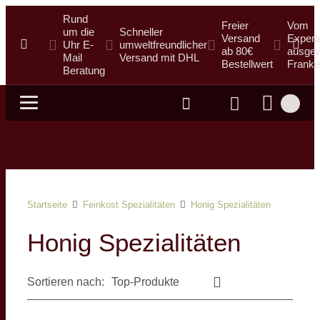
Rund
Freier
Vom
um die
Schneller
Versand
Expert
Uhr E-
umweltfreundlicher
ab 80€
ausgew
Mail
Versand mit DHL
Bestellwert
Franke
Beratung
Suche
Startseite
Feinkost Spezialitäten
Honig Spezialitäten
Honig Spezialitäten
Sortieren nach: